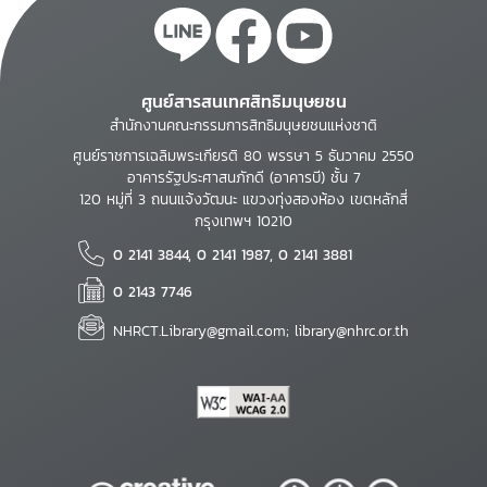
ศูนย์สารสนเทศสิทธิมนุษยชน
สำนักงานคณะกรรมการสิทธิมนุษยชนแห่งชาติ
ศูนย์ราชการเฉลิมพระเกียรติ 80 พรรษา 5 ธันวาคม 2550
อาคารรัฐประศาสนภักดี (อาคารบี) ชั้น 7
120 หมู่ที่ 3 ถนนแจ้งวัฒนะ แขวงทุ่งสองห้อง เขตหลักสี่
กรุงเทพฯ 10210
0 2141 3844, 0 2141 1987, 0 2141 3881
0 2143 7746
NHRCT.Library@gmail.com; library@nhrc.or.th