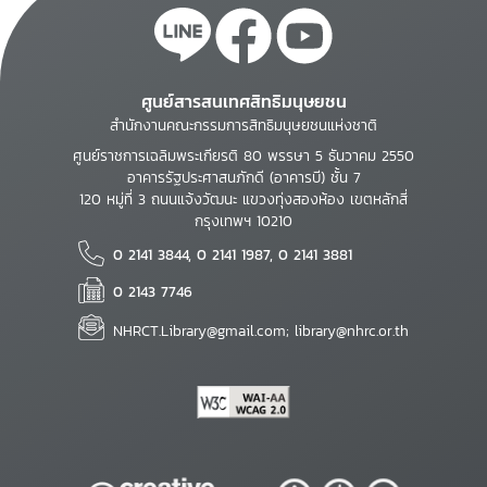
ศูนย์สารสนเทศสิทธิมนุษยชน
สำนักงานคณะกรรมการสิทธิมนุษยชนแห่งชาติ
ศูนย์ราชการเฉลิมพระเกียรติ 80 พรรษา 5 ธันวาคม 2550
อาคารรัฐประศาสนภักดี (อาคารบี) ชั้น 7
120 หมู่ที่ 3 ถนนแจ้งวัฒนะ แขวงทุ่งสองห้อง เขตหลักสี่
กรุงเทพฯ 10210
0 2141 3844, 0 2141 1987, 0 2141 3881
0 2143 7746
NHRCT.Library@gmail.com; library@nhrc.or.th