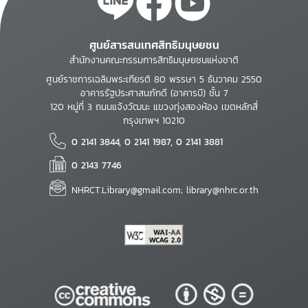
ศูนย์สารสนเทศสิทธิมนุษยชน
สำนักงานคณะกรรมการสิทธิมนุษยชนแห่งชาติ
ศูนย์ราชการเฉลิมพระเกียรติ 80 พรรษา 5 ธันวาคม 2550
อาคารรัฐประศาสนภักดี (อาคารบี) ชั้น 7
120 หมู่ที่ 3 ถนนแจ้งวัฒนะ แขวงทุ่งสองห้อง เขตหลักสี่
กรุงเทพฯ 10210
0 2141 3844, 0 2141 1987, 0 2141 3881
0 2143 7746
NHRCT.Library@gmail.com; library@nhrc.or.th