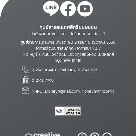
ศูนย์สารสนเทศสิทธิมนุษยชน
สำนักงานคณะกรรมการสิทธิมนุษยชนแห่งชาติ
ศูนย์ราชการเฉลิมพระเกียรติ 80 พรรษา 5 ธันวาคม 2550
อาคารรัฐประศาสนภักดี (อาคารบี) ชั้น 7
120 หมู่ที่ 3 ถนนแจ้งวัฒนะ แขวงทุ่งสองห้อง เขตหลักสี่
กรุงเทพฯ 10210
0 2141 3844, 0 2141 1987, 0 2141 3881
0 2143 7746
NHRCT.Library@gmail.com; library@nhrc.or.th