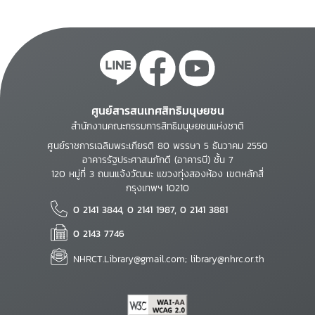
ศูนย์สารสนเทศสิทธิมนุษยชน
สำนักงานคณะกรรมการสิทธิมนุษยชนแห่งชาติ
ศูนย์ราชการเฉลิมพระเกียรติ 80 พรรษา 5 ธันวาคม 2550
อาคารรัฐประศาสนภักดี (อาคารบี) ชั้น 7
120 หมู่ที่ 3 ถนนแจ้งวัฒนะ แขวงทุ่งสองห้อง เขตหลักสี่
กรุงเทพฯ 10210
0 2141 3844, 0 2141 1987, 0 2141 3881
0 2143 7746
NHRCT.Library@gmail.com; library@nhrc.or.th