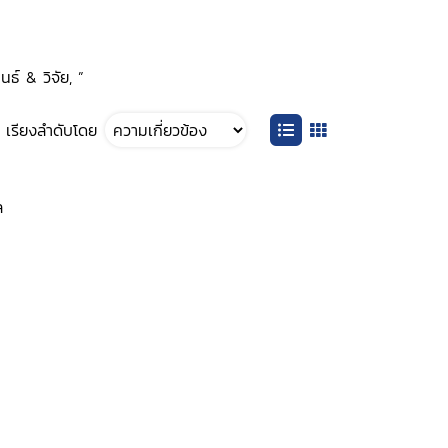
ธ์ & วิจัย, ”
เรียงลำดับโดย
ล