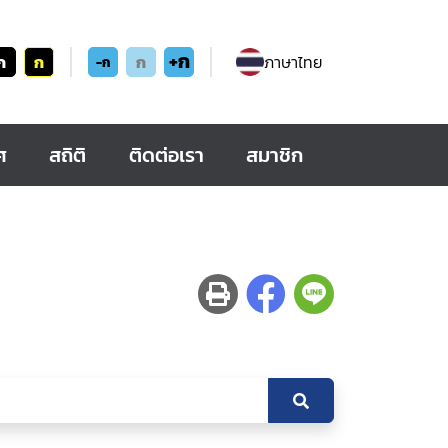
+ก
ก
ก
ก
ภาษาไทย
-ก
ศ
สถิติ
ติดต่อเรา
สมาชิก