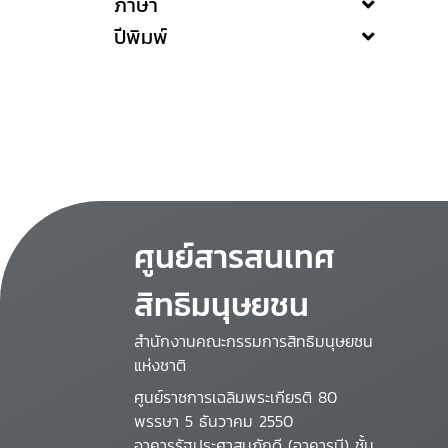
ภาษา
ปีพิมพ์
ศูนย์สารสนเทศ
สิทธิมนุษยชน
สำนักงานคณะกรรมการสิทธิมนุษยชน
แห่งชาติ
ศูนย์ราชการเฉลิมพระเกียรติ 80
พรรษา 5 ธันวาคม 2550
อาคารรัฐประศาสนภักดี (อาคารบี) ชั้น