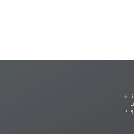
ส
แ
ศ