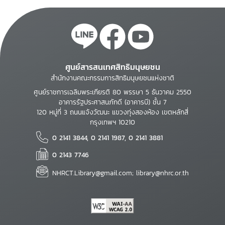
ศูนย์สารสนเทศสิทธิมนุษยชน
สำนักงานคณะกรรมการสิทธิมนุษยชนแห่งชาติ
ศูนย์ราชการเฉลิมพระเกียรติ 80 พรรษา 5 ธันวาคม 2550
อาคารรัฐประศาสนภักดี (อาคารบี) ชั้น 7
120 หมู่ที่ 3 ถนนแจ้งวัฒนะ แขวงทุ่งสองห้อง เขตหลักสี่
กรุงเทพฯ 10210
0 2141 3844, 0 2141 1987, 0 2141 3881
0 2143 7746
NHRCT.Library@gmail.com; library@nhrc.or.th