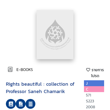
E-BOOKS
รายการ
โปรด
Rights beautiful : collection of
J
C
Professor Saneh Chamarik
571
S223
2008