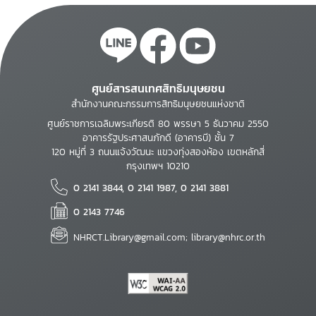
ศูนย์สารสนเทศสิทธิมนุษยชน
สำนักงานคณะกรรมการสิทธิมนุษยชนแห่งชาติ
ศูนย์ราชการเฉลิมพระเกียรติ 80 พรรษา 5 ธันวาคม 2550
อาคารรัฐประศาสนภักดี (อาคารบี) ชั้น 7
120 หมู่ที่ 3 ถนนแจ้งวัฒนะ แขวงทุ่งสองห้อง เขตหลักสี่
กรุงเทพฯ 10210
0 2141 3844, 0 2141 1987, 0 2141 3881
0 2143 7746
NHRCT.Library@gmail.com; library@nhrc.or.th