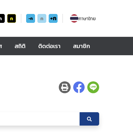
+ก
ก
ก
ก
ภาษาไทย
-ก
ศ
สถิติ
ติดต่อเรา
สมาชิก