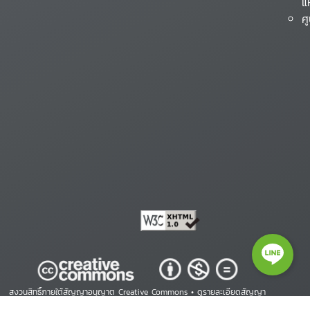
แ
ศ
สงวนสิทธิ์ภายใต้สัญญาอนุญาต Creative Commons •
ดูรายละเอียดสัญญา