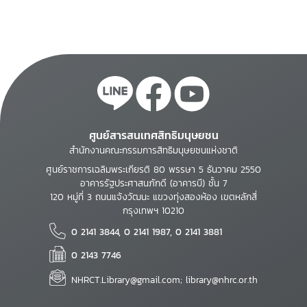
ศูนย์สารสนเทศสิทธิมนุษยชน
สำนักงานคณะกรรมการสิทธิมนุษยชนแห่งชาติ
ศูนย์ราชการเฉลิมพระเกียรติ 80 พรรษา 5 ธันวาคม 2550
อาคารรัฐประศาสนภักดี (อาคารบี) ชั้น 7
120 หมู่ที่ 3 ถนนแจ้งวัฒนะ แขวงทุ่งสองห้อง เขตหลักสี่
กรุงเทพฯ 10210
0 2141 3844, 0 2141 1987, 0 2141 3881
0 2143 7746
NHRCT.Library@gmail.com; library@nhrc.or.th