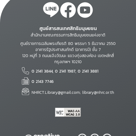
ศูนย์สารสนเทศสิทธิมนุษยชน
สำนักงานคณะกรรมการสิทธิมนุษยชนแห่งชาติ
ศูนย์ราชการเฉลิมพระเกียรติ 80 พรรษา 5 ธันวาคม 2550
อาคารรัฐประศาสนภักดี (อาคารบี) ชั้น 7
120 หมู่ที่ 3 ถนนแจ้งวัฒนะ แขวงทุ่งสองห้อง เขตหลักสี่
กรุงเทพฯ 10210
0 2141 3844, 0 2141 1987, 0 2141 3881
0 2143 7746
NHRCT.Library@gmail.com; library@nhrc.or.th