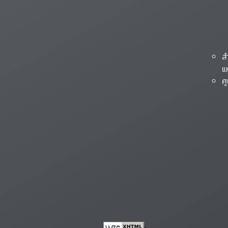
ส
แ
ศ