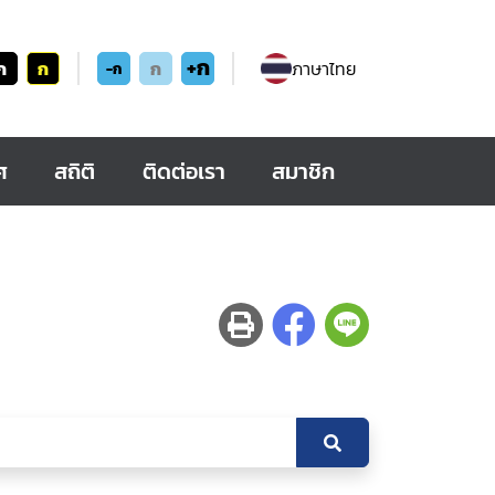
+ก
ก
ก
ก
ภาษาไทย
-ก
ศ
สถิติ
ติดต่อเรา
สมาชิก