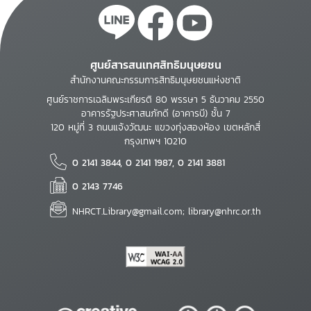
ศูนย์สารสนเทศสิทธิมนุษยชน
สำนักงานคณะกรรมการสิทธิมนุษยชนแห่งชาติ
ศูนย์ราชการเฉลิมพระเกียรติ 80 พรรษา 5 ธันวาคม 2550
อาคารรัฐประศาสนภักดี (อาคารบี) ชั้น 7
120 หมู่ที่ 3 ถนนแจ้งวัฒนะ แขวงทุ่งสองห้อง เขตหลักสี่
กรุงเทพฯ 10210
0 2141 3844, 0 2141 1987, 0 2141 3881
0 2143 7746
NHRCT.Library@gmail.com; library@nhrc.or.th