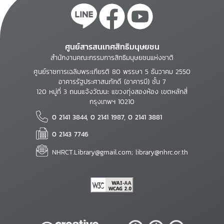
ศูนย์สารสนเทศสิทธิมนุษยชน
สำนักงานคณะกรรมการสิทธิมนุษยชนแห่งชาติ
ศูนย์ราชการเฉลิมพระเกียรติ 80 พรรษา 5 ธันวาคม 2550
อาคารรัฐประศาสนภักดี (อาคารบี) ชั้น 7
120 หมู่ที่ 3 ถนนแจ้งวัฒนะ แขวงทุ่งสองห้อง เขตหลักสี่
กรุงเทพฯ 10210
0 2141 3844, 0 2141 1987, 0 2141 3881
0 2143 7746
NHRCT.Library@gmail.com; library@nhrc.or.th