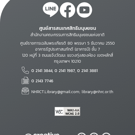
ศูนย์สารสนเทศสิทธิมนุษยชน
สำนักงานคณะกรรมการสิทธิมนุษยชนแห่งชาติ
ศูนย์ราชการเฉลิมพระเกียรติ 80 พรรษา 5 ธันวาคม 2550
อาคารรัฐประศาสนภักดี (อาคารบี) ชั้น 7
120 หมู่ที่ 3 ถนนแจ้งวัฒนะ แขวงทุ่งสองห้อง เขตหลักสี่
กรุงเทพฯ 10210
0 2141 3844, 0 2141 1987, 0 2141 3881
0 2143 7746
NHRCT.Library@gmail.com; library@nhrc.or.th