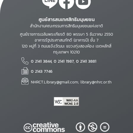
ศูนย์สารสนเทศสิทธิมนุษยชน
สำนักงานคณะกรรมการสิทธิมนุษยชนแห่งชาติ
ศูนย์ราชการเฉลิมพระเกียรติ 80 พรรษา 5 ธันวาคม 2550
อาคารรัฐประศาสนภักดี (อาคารบี) ชั้น 7
120 หมู่ที่ 3 ถนนแจ้งวัฒนะ แขวงทุ่งสองห้อง เขตหลักสี่
กรุงเทพฯ 10210
0 2141 3844, 0 2141 1987, 0 2141 3881
0 2143 7746
NHRCT.Library@gmail.com; library@nhrc.or.th