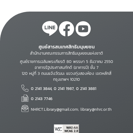
ศูนย์สารสนเทศสิทธิมนุษยชน
สำนักงานคณะกรรมการสิทธิมนุษยชนแห่งชาติ
ศูนย์ราชการเฉลิมพระเกียรติ 80 พรรษา 5 ธันวาคม 2550
อาคารรัฐประศาสนภักดี (อาคารบี) ชั้น 7
120 หมู่ที่ 3 ถนนแจ้งวัฒนะ แขวงทุ่งสองห้อง เขตหลักสี่
กรุงเทพฯ 10210
0 2141 3844, 0 2141 1987, 0 2141 3881
0 2143 7746
NHRCT.Library@gmail.com; library@nhrc.or.th