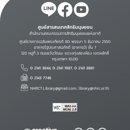
ศูนย์สารสนเทศสิทธิมนุษยชน
สำนักงานคณะกรรมการสิทธิมนุษยชนแห่งชาติ
ศูนย์ราชการเฉลิมพระเกียรติ 80 พรรษา 5 ธันวาคม 2550
อาคารรัฐประศาสนภักดี (อาคารบี) ชั้น 7
120 หมู่ที่ 3 ถนนแจ้งวัฒนะ แขวงทุ่งสองห้อง เขตหลักสี่
กรุงเทพฯ 10210
0 2141 3844, 0 2141 1987, 0 2141 3881
0 2143 7746
NHRCT.Library@gmail.com; library@nhrc.or.th