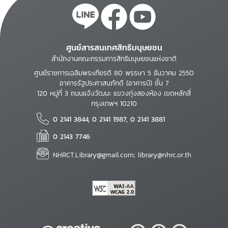
ศูนย์สารสนเทศสิทธิมนุษยชน
สำนักงานคณะกรรมการสิทธิมนุษยชนแห่งชาติ
ศูนย์ราชการเฉลิมพระเกียรติ 80 พรรษา 5 ธันวาคม 2550
อาคารรัฐประศาสนภักดี (อาคารบี) ชั้น 7
120 หมู่ที่ 3 ถนนแจ้งวัฒนะ แขวงทุ่งสองห้อง เขตหลักสี่
กรุงเทพฯ 10210
0 2141 3844, 0 2141 1987, 0 2141 3881
0 2143 7746
NHRCT.Library@gmail.com; library@nhrc.or.th