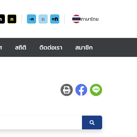
+ก
ก
ก
ก
ภาษาไทย
-ก
ศ
สถิติ
ติดต่อเรา
สมาชิก