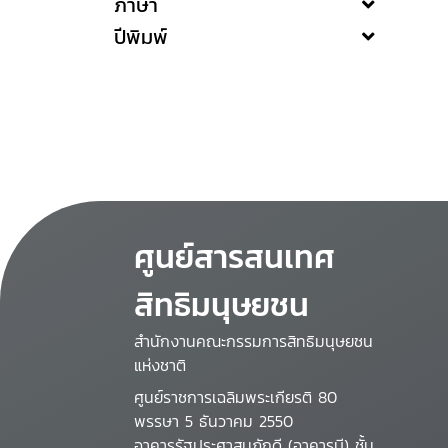
ภาษา
ปีพิมพ์
ศูนย์สารสนเทศ
สิทธิมนุษยชน
สำนักงานคณะกรรมการสิทธิมนุษยชน
แห่งชาติ
ศูนย์ราชการเฉลิมพระเกียรติ 80
พรรษา 5 ธันวาคม 2550
อาคารรัฐประศาสนภักดี (อาคารบี) ชั้น