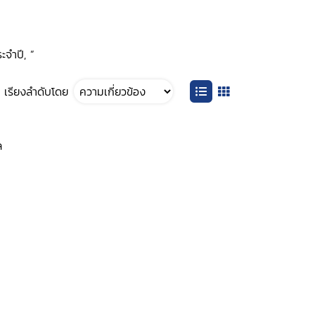
ะจำปี, ”
เรียงลำดับโดย
ล