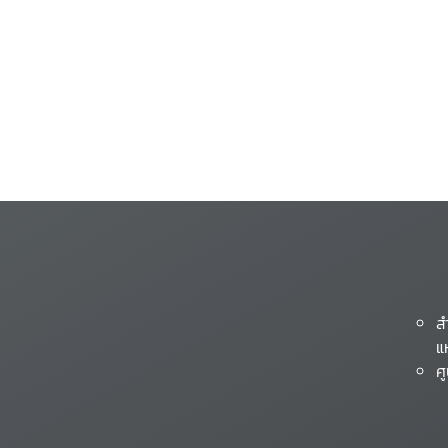
ส
แ
ศ