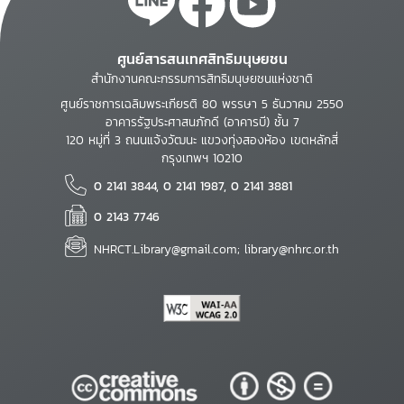
ศูนย์สารสนเทศสิทธิมนุษยชน
สำนักงานคณะกรรมการสิทธิมนุษยชนแห่งชาติ
ศูนย์ราชการเฉลิมพระเกียรติ 80 พรรษา 5 ธันวาคม 2550
อาคารรัฐประศาสนภักดี (อาคารบี) ชั้น 7
120 หมู่ที่ 3 ถนนแจ้งวัฒนะ แขวงทุ่งสองห้อง เขตหลักสี่
กรุงเทพฯ 10210
0 2141 3844, 0 2141 1987, 0 2141 3881
0 2143 7746
NHRCT.Library@gmail.com; library@nhrc.or.th