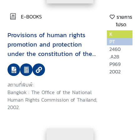
E-BOOKS
รายการ
โปรด
Provisions of human rights
K
PT
promotion and protection
2460
under the constitution of the
.A28
kingdom of Thailand B.E. 2540
P969
(1997) and National human
2002
rights commission act B.E. 2542
สถานที่พิมพ์:
(1999)
Bangkok : The Office of the National
Human Rights Commission of Thailand,
2002.