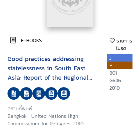
E-BOOKS
รายการ
โปรด
Good practices addressing
J
F
statelessness in South East
801
Asia: Report of the Regional
G646
Expert Roundtable on Good
2010
Practices for the Identification,
Prevention and Reduction of
สถานที่พิมพ์:
Statelessness and the
Bangkok : United Nations High
Protection of Stateless Persons
Commissioner for Refugees, 2010.
in South East Asia, Bangkok, 28