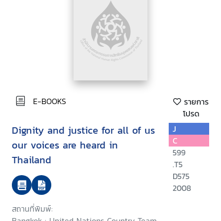
E-BOOKS
รายการ
โปรด
Dignity and justice for all of us
J
C
our voices are heard in
599
Thailand
.T5
D575
2008
สถานที่พิมพ์:
Bangkok : United Nations Country Team