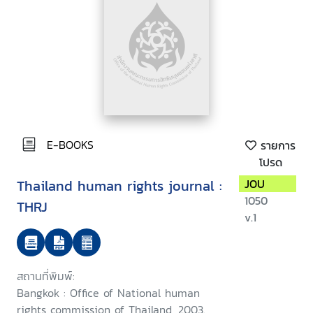
E-BOOKS
รายการ
โปรด
Thailand human rights journal :
JOU
1050
THRJ
v.1
สถานที่พิมพ์:
Bangkok : Office of National human
rights commission of Thailand, 2003.