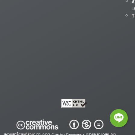
ส
แ
ศ
สงวนสิทธิ์ภายใต้สัญญาอนุญาต Creative Commons •
ดูรายละเอียดสัญญา