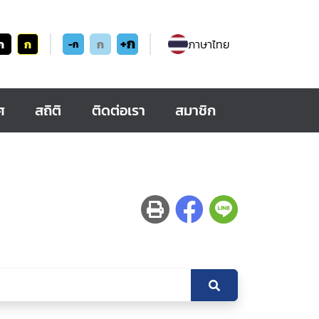
+ก
ก
ก
ก
ภาษาไทย
-ก
ศ
สถิติ
ติดต่อเรา
สมาชิก