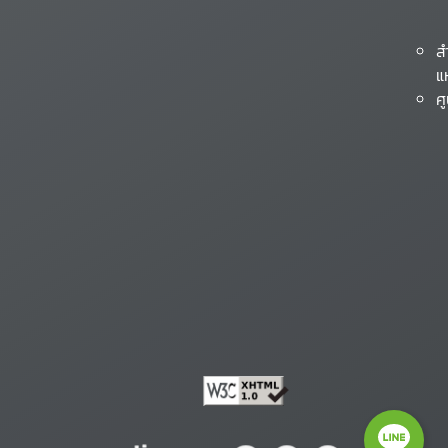
ส
แ
ศ