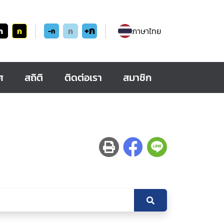
+ก
ก
ก
ก
ภาษาไทย
-ก
ศ
สถิติ
ติดต่อเรา
สมาชิก