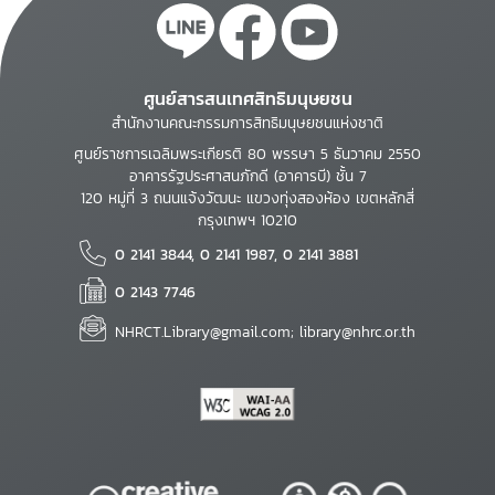
ศูนย์สารสนเทศสิทธิมนุษยชน
สำนักงานคณะกรรมการสิทธิมนุษยชนแห่งชาติ
ศูนย์ราชการเฉลิมพระเกียรติ 80 พรรษา 5 ธันวาคม 2550
อาคารรัฐประศาสนภักดี (อาคารบี) ชั้น 7
120 หมู่ที่ 3 ถนนแจ้งวัฒนะ แขวงทุ่งสองห้อง เขตหลักสี่
กรุงเทพฯ 10210
0 2141 3844, 0 2141 1987, 0 2141 3881
0 2143 7746
NHRCT.Library@gmail.com; library@nhrc.or.th