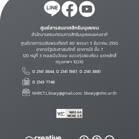
ศูนย์สารสนเทศสิทธิมนุษยชน
สำนักงานคณะกรรมการสิทธิมนุษยชนแห่งชาติ
ศูนย์ราชการเฉลิมพระเกียรติ 80 พรรษา 5 ธันวาคม 2550
อาคารรัฐประศาสนภักดี (อาคารบี) ชั้น 7
120 หมู่ที่ 3 ถนนแจ้งวัฒนะ แขวงทุ่งสองห้อง เขตหลักสี่
กรุงเทพฯ 10210
0 2141 3844, 0 2141 1987, 0 2141 3881
0 2143 7746
NHRCT.Library@gmail.com; library@nhrc.or.th