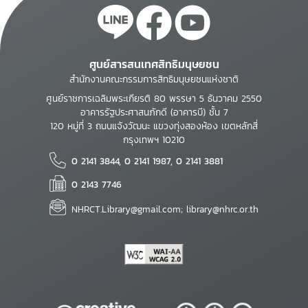
ศูนย์สารสนเทศสิทธิมนุษยชน
สำนักงานคณะกรรมการสิทธิมนุษยชนแห่งชาติ
ศูนย์ราชการเฉลิมพระเกียรติ 80 พรรษา 5 ธันวาคม 2550
อาคารรัฐประศาสนภักดี (อาคารบี) ชั้น 7
120 หมู่ที่ 3 ถนนแจ้งวัฒนะ แขวงทุ่งสองห้อง เขตหลักสี่
กรุงเทพฯ 10210
0 2141 3844, 0 2141 1987, 0 2141 3881
0 2143 7746
NHRCT.Library@gmail.com; library@nhrc.or.th