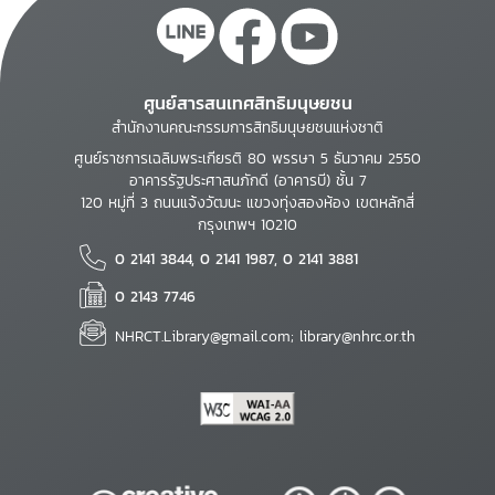
ศูนย์สารสนเทศสิทธิมนุษยชน
สำนักงานคณะกรรมการสิทธิมนุษยชนแห่งชาติ
ศูนย์ราชการเฉลิมพระเกียรติ 80 พรรษา 5 ธันวาคม 2550
อาคารรัฐประศาสนภักดี (อาคารบี) ชั้น 7
120 หมู่ที่ 3 ถนนแจ้งวัฒนะ แขวงทุ่งสองห้อง เขตหลักสี่
กรุงเทพฯ 10210
0 2141 3844, 0 2141 1987, 0 2141 3881
0 2143 7746
NHRCT.Library@gmail.com; library@nhrc.or.th