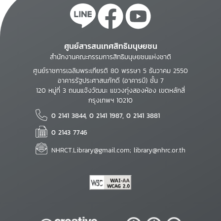
ศูนย์สารสนเทศสิทธิมนุษยชน
สำนักงานคณะกรรมการสิทธิมนุษยชนแห่งชาติ
ศูนย์ราชการเฉลิมพระเกียรติ 80 พรรษา 5 ธันวาคม 2550
อาคารรัฐประศาสนภักดี (อาคารบี) ชั้น 7
120 หมู่ที่ 3 ถนนแจ้งวัฒนะ แขวงทุ่งสองห้อง เขตหลักสี่
กรุงเทพฯ 10210
0 2141 3844, 0 2141 1987, 0 2141 3881
0 2143 7746
NHRCT.Library@gmail.com; library@nhrc.or.th