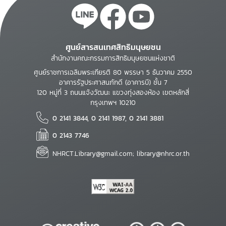
ศูนย์สารสนเทศสิทธิมนุษยชน
สำนักงานคณะกรรมการสิทธิมนุษยชนแห่งชาติ
ศูนย์ราชการเฉลิมพระเกียรติ 80 พรรษา 5 ธันวาคม 2550
อาคารรัฐประศาสนภักดี (อาคารบี) ชั้น 7
120 หมู่ที่ 3 ถนนแจ้งวัฒนะ แขวงทุ่งสองห้อง เขตหลักสี่
กรุงเทพฯ 10210
0 2141 3844, 0 2141 1987, 0 2141 3881
0 2143 7746
NHRCT.Library@gmail.com; library@nhrc.or.th