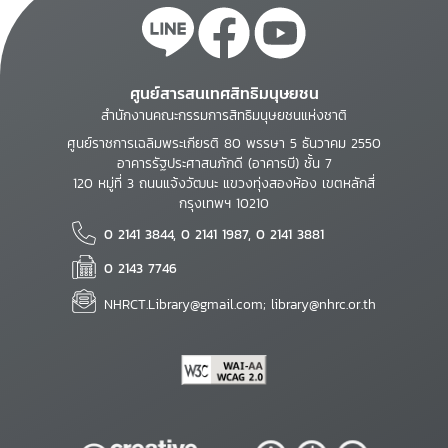
ศูนย์สารสนเทศสิทธิมนุษยชน
สำนักงานคณะกรรมการสิทธิมนุษยชนแห่งชาติ
ศูนย์ราชการเฉลิมพระเกียรติ 80 พรรษา 5 ธันวาคม 2550
อาคารรัฐประศาสนภักดี (อาคารบี) ชั้น 7
120 หมู่ที่ 3 ถนนแจ้งวัฒนะ แขวงทุ่งสองห้อง เขตหลักสี่
กรุงเทพฯ 10210
0 2141 3844, 0 2141 1987, 0 2141 3881
0 2143 7746
NHRCT.Library@gmail.com; library@nhrc.or.th