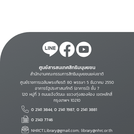
ศูนย์สารสนเทศสิทธิมนุษยชน
สำนักงานคณะกรรมการสิทธิมนุษยชนแห่งชาติ
ศูนย์ราชการเฉลิมพระเกียรติ 80 พรรษา 5 ธันวาคม 2550
อาคารรัฐประศาสนภักดี (อาคารบี) ชั้น 7
120 หมู่ที่ 3 ถนนแจ้งวัฒนะ แขวงทุ่งสองห้อง เขตหลักสี่
กรุงเทพฯ 10210
0 2141 3844, 0 2141 1987, 0 2141 3881
0 2143 7746
NHRCT.Library@gmail.com; library@nhrc.or.th