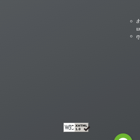
ส
แ
ศ