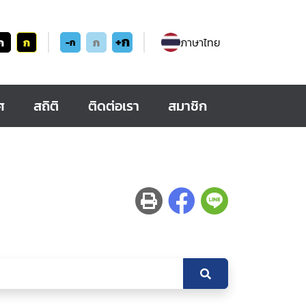
+ก
ก
ก
ก
ภาษาไทย
-ก
ศ
สถิติ
ติดต่อเรา
สมาชิก