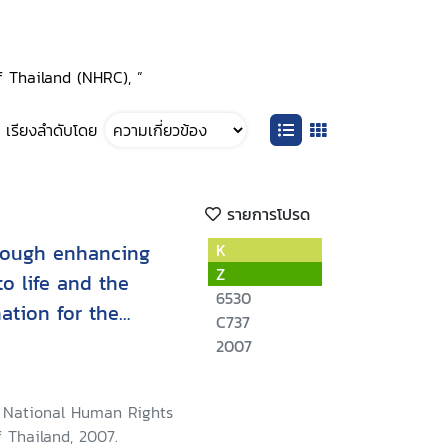
 Thailand (NHRC), ”
เรียงลำดับโดย
รายการโปรด
rough enhancing
K
Z
to life and the
6530
nation for the
C737
persons among the
2007
 Thai government
5 - April 2007
 National Human Rights
 Thailand, 2007.