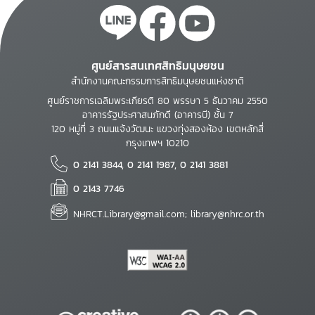
ศูนย์สารสนเทศสิทธิมนุษยชน
สำนักงานคณะกรรมการสิทธิมนุษยชนแห่งชาติ
ศูนย์ราชการเฉลิมพระเกียรติ 80 พรรษา 5 ธันวาคม 2550
อาคารรัฐประศาสนภักดี (อาคารบี) ชั้น 7
120 หมู่ที่ 3 ถนนแจ้งวัฒนะ แขวงทุ่งสองห้อง เขตหลักสี่
กรุงเทพฯ 10210
0 2141 3844, 0 2141 1987, 0 2141 3881
0 2143 7746
NHRCT.Library@gmail.com; library@nhrc.or.th