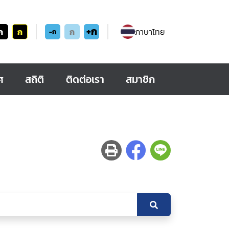
+ก
ก
ก
ก
ภาษาไทย
-ก
ศ
สถิติ
ติดต่อเรา
สมาชิก