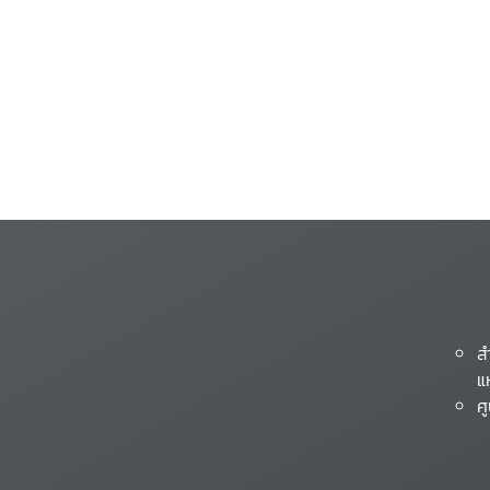
ส
แ
ศ