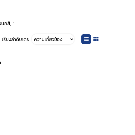
นิกส์, ”
เรียงลำดับโดย
ล