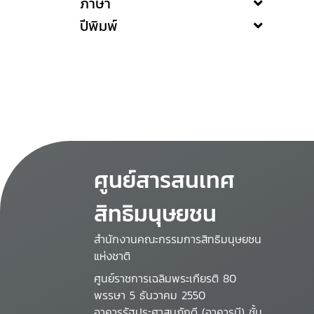
ภาษา
ปีพิมพ์
ศูนย์สารสนเทศ
สิทธิมนุษยชน
สำนักงานคณะกรรมการสิทธิมนุษยชน
แห่งชาติ
ศูนย์ราชการเฉลิมพระเกียรติ 80
พรรษา 5 ธันวาคม 2550
อาคารรัฐประศาสนภักดี (อาคารบี) ชั้น