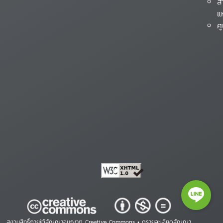
ส
แ
ศ
สงวนสิทธิ์ภายใต้สัญญาอนุญาต Creative Commons •
ดูรายละเอียดสัญญา