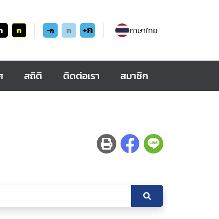
+ก
ก
ก
ก
ภาษาไทย
-ก
ศ
สถิติ
ติดต่อเรา
สมาชิก