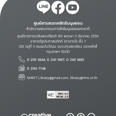
ศูนย์สารสนเทศสิทธิมนุษยชน
สำนักงานคณะกรรมการสิทธิมนุษยชนแห่งชาติ
ศูนย์ราชการเฉลิมพระเกียรติ 80 พรรษา 5 ธันวาคม 2550
อาคารรัฐประศาสนภักดี (อาคารบี) ชั้น 7
120 หมู่ที่ 3 ถนนแจ้งวัฒนะ แขวงทุ่งสองห้อง เขตหลักสี่
กรุงเทพฯ 10210
0 2141 3844, 0 2141 1987, 0 2141 3881
0 2143 7746
NHRCT.Library@gmail.com; library@nhrc.or.th