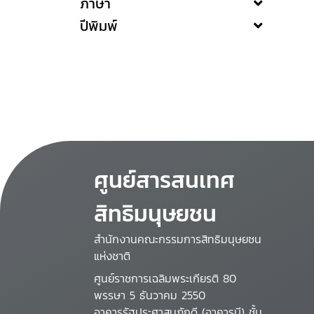
ภาษา
ปีพิมพ์
ศูนย์สารสนเทศ
สิทธิมนุษยชน
สำนักงานคณะกรรมการสิทธิมนุษยชน
แห่งชาติ
ศูนย์ราชการเฉลิมพระเกียรติ 80
พรรษา 5 ธันวาคม 2550
อาคารรัฐประศาสนภักดี (อาคารบี) ชั้น