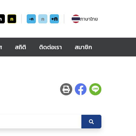
+ก
ก
ก
ก
ภาษาไทย
-ก
ศ
สถิติ
ติดต่อเรา
สมาชิก