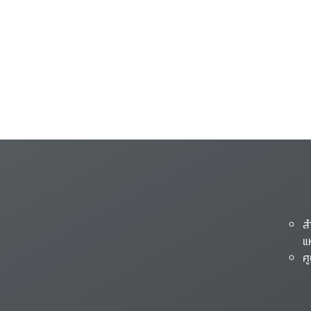
ส
แ
ศ