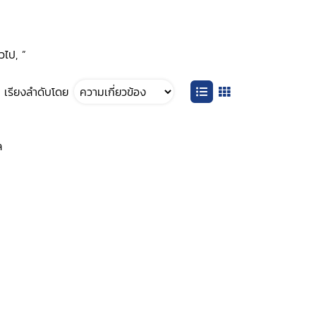
วไป, ”
เรียงลำดับโดย
ล