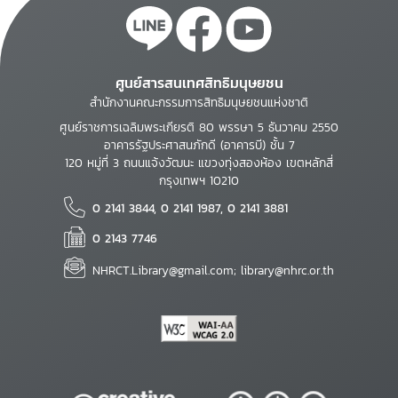
ศูนย์สารสนเทศสิทธิมนุษยชน
สำนักงานคณะกรรมการสิทธิมนุษยชนแห่งชาติ
ศูนย์ราชการเฉลิมพระเกียรติ 80 พรรษา 5 ธันวาคม 2550
อาคารรัฐประศาสนภักดี (อาคารบี) ชั้น 7
120 หมู่ที่ 3 ถนนแจ้งวัฒนะ แขวงทุ่งสองห้อง เขตหลักสี่
กรุงเทพฯ 10210
0 2141 3844, 0 2141 1987, 0 2141 3881
0 2143 7746
NHRCT.Library@gmail.com; library@nhrc.or.th