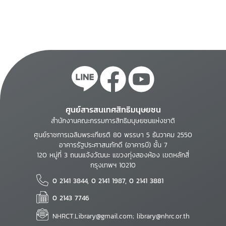
ศูนย์สารสนเทศสิทธิมนุษยชน
สำนักงานคณะกรรมการสิทธิมนุษยชนแห่งชาติ
ศูนย์ราชการเฉลิมพระเกียรติ 80 พรรษา 5 ธันวาคม 2550
อาคารรัฐประศาสนภักดี (อาคารบี) ชั้น 7
120 หมู่ที่ 3 ถนนแจ้งวัฒนะ แขวงทุ่งสองห้อง เขตหลักสี่
กรุงเทพฯ 10210
0 2141 3844, 0 2141 1987, 0 2141 3881
0 2143 7746
NHRCT.Library@gmail.com; library@nhrc.or.th