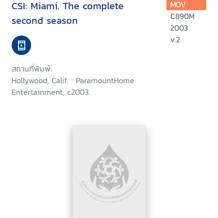
CSI: Miami. The complete
MOV
C890M
second season
2003
v.2
สถานที่พิมพ์:
Hollywood, Calif. : ParamountHome
Entertainment, c2003.