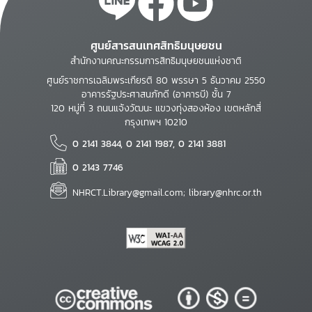
ศูนย์สารสนเทศสิทธิมนุษยชน
สำนักงานคณะกรรมการสิทธิมนุษยชนแห่งชาติ
ศูนย์ราชการเฉลิมพระเกียรติ 80 พรรษา 5 ธันวาคม 2550
อาคารรัฐประศาสนภักดี (อาคารบี) ชั้น 7
120 หมู่ที่ 3 ถนนแจ้งวัฒนะ แขวงทุ่งสองห้อง เขตหลักสี่
กรุงเทพฯ 10210
0 2141 3844, 0 2141 1987, 0 2141 3881
0 2143 7746
NHRCT.Library@gmail.com; library@nhrc.or.th