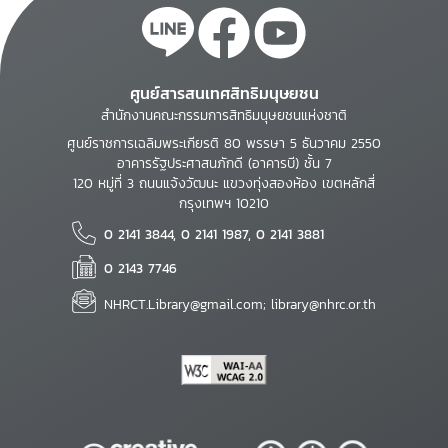
ศูนย์สารสนเทศสิทธิมนุษยชน
สำนักงานคณะกรรมการสิทธิมนุษยชนแห่งชาติ
ศูนย์ราชการเฉลิมพระเกียรติ 80 พรรษา 5 ธันวาคม 2550
อาคารรัฐประศาสนภักดี (อาคารบี) ชั้น 7
120 หมู่ที่ 3 ถนนแจ้งวัฒนะ แขวงทุ่งสองห้อง เขตหลักสี่
กรุงเทพฯ 10210
0 2141 3844, 0 2141 1987, 0 2141 3881
0 2143 7746
NHRCT.Library@gmail.com; library@nhrc.or.th