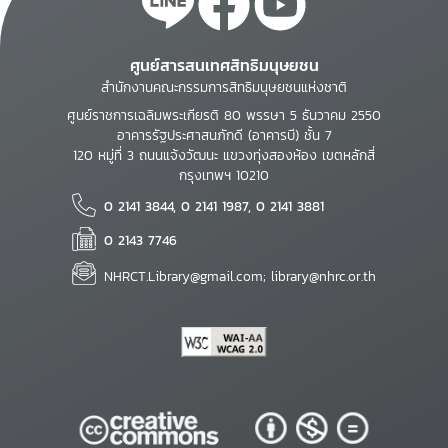
ศูนย์สารสนเทศสิทธิมนุษยชน
สำนักงานคณะกรรมการสิทธิมนุษยชนแห่งชาติ
ศูนย์ราชการเฉลิมพระเกียรติ 80 พรรษา 5 ธันวาคม 2550
อาคารรัฐประศาสนภักดี (อาคารบี) ชั้น 7
120 หมู่ที่ 3 ถนนแจ้งวัฒนะ แขวงทุ่งสองห้อง เขตหลักสี่
กรุงเทพฯ 10210
0 2141 3844, 0 2141 1987, 0 2141 3881
0 2143 7746
NHRCT.Library@gmail.com; library@nhrc.or.th