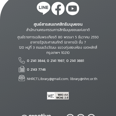
ศูนย์สารสนเทศสิทธิมนุษยชน
สำนักงานคณะกรรมการสิทธิมนุษยชนแห่งชาติ
ศูนย์ราชการเฉลิมพระเกียรติ 80 พรรษา 5 ธันวาคม 2550
อาคารรัฐประศาสนภักดี (อาคารบี) ชั้น 7
120 หมู่ที่ 3 ถนนแจ้งวัฒนะ แขวงทุ่งสองห้อง เขตหลักสี่
กรุงเทพฯ 10210
0 2141 3844, 0 2141 1987, 0 2141 3881
0 2143 7746
NHRCT.Library@gmail.com; library@nhrc.or.th