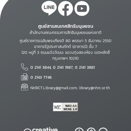
ศูนย์สารสนเทศสิทธิมนุษยชน
สำนักงานคณะกรรมการสิทธิมนุษยชนแห่งชาติ
ศูนย์ราชการเฉลิมพระเกียรติ 80 พรรษา 5 ธันวาคม 2550
อาคารรัฐประศาสนภักดี (อาคารบี) ชั้น 7
120 หมู่ที่ 3 ถนนแจ้งวัฒนะ แขวงทุ่งสองห้อง เขตหลักสี่
กรุงเทพฯ 10210
0 2141 3844, 0 2141 1987, 0 2141 3881
0 2143 7746
NHRCT.Library@gmail.com; library@nhrc.or.th