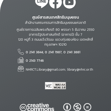
ศูนย์สารสนเทศสิทธิมนุษยชน
สำนักงานคณะกรรมการสิทธิมนุษยชนแห่งชาติ
ศูนย์ราชการเฉลิมพระเกียรติ 80 พรรษา 5 ธันวาคม 2550
อาคารรัฐประศาสนภักดี (อาคารบี) ชั้น 7
120 หมู่ที่ 3 ถนนแจ้งวัฒนะ แขวงทุ่งสองห้อง เขตหลักสี่
กรุงเทพฯ 10210
0 2141 3844, 0 2141 1987, 0 2141 3881
0 2143 7746
NHRCT.Library@gmail.com; library@nhrc.or.th