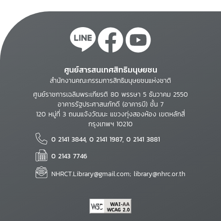
ศูนย์สารสนเทศสิทธิมนุษยชน
สำนักงานคณะกรรมการสิทธิมนุษยชนแห่งชาติ
ศูนย์ราชการเฉลิมพระเกียรติ 80 พรรษา 5 ธันวาคม 2550
อาคารรัฐประศาสนภักดี (อาคารบี) ชั้น 7
120 หมู่ที่ 3 ถนนแจ้งวัฒนะ แขวงทุ่งสองห้อง เขตหลักสี่
กรุงเทพฯ 10210
0 2141 3844, 0 2141 1987, 0 2141 3881
0 2143 7746
NHRCT.Library@gmail.com; library@nhrc.or.th