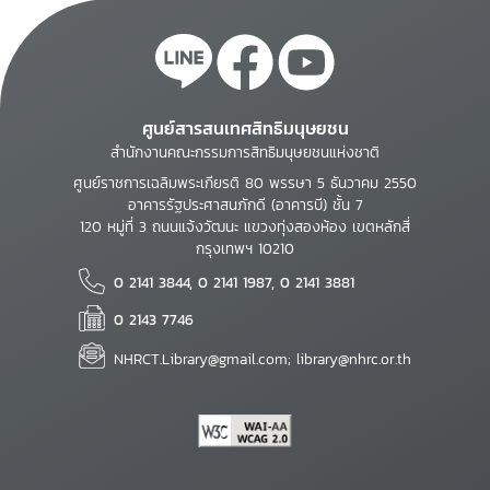
ศูนย์สารสนเทศสิทธิมนุษยชน
สำนักงานคณะกรรมการสิทธิมนุษยชนแห่งชาติ
ศูนย์ราชการเฉลิมพระเกียรติ 80 พรรษา 5 ธันวาคม 2550
อาคารรัฐประศาสนภักดี (อาคารบี) ชั้น 7
120 หมู่ที่ 3 ถนนแจ้งวัฒนะ แขวงทุ่งสองห้อง เขตหลักสี่
กรุงเทพฯ 10210
0 2141 3844, 0 2141 1987, 0 2141 3881
0 2143 7746
NHRCT.Library@gmail.com; library@nhrc.or.th