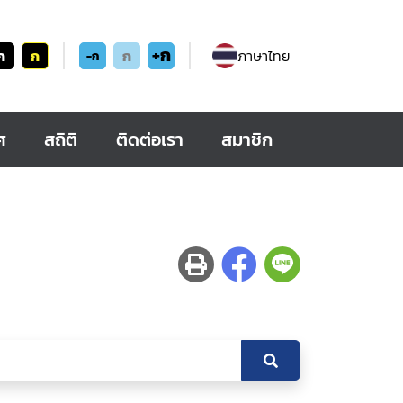
+ก
ก
ก
ก
ภาษาไทย
-ก
ศ
สถิติ
ติดต่อเรา
สมาชิก