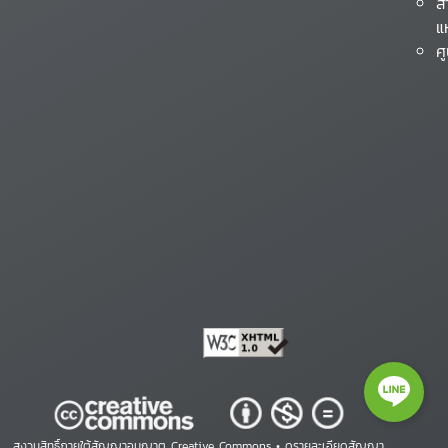
ส
แ
ศ
สงวนสิทธิ์ภายใต้สัญญาอนุญาต Creative Commons •
ดูรายละเอียดสัญญา