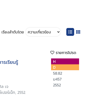
เรียงลำดับโดย
รายการโปรด
รเรียนรู้
H
D
58.82
ม457
2552
คิล เจ
์เปอร์เน็ท, 2552.